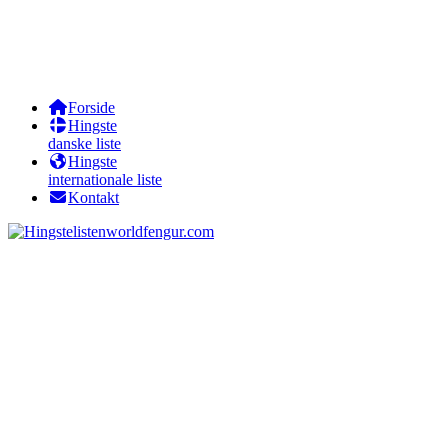
Forside
Hingste
danske liste
Hingste
internationale liste
Kontakt
worldfengur.com
Viðar fra Eyjagaard