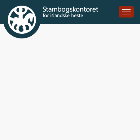
Teitur fra Diget
DK2008105681