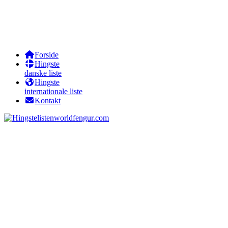
Forside
Hingste
danske liste
Hingste
internationale liste
Kontakt
worldfengur.com
Sörli frá Lyngási