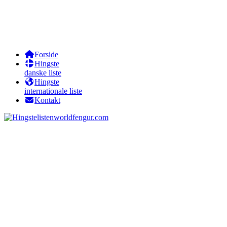
Forside
Hingste
danske liste
Hingste
internationale liste
Kontakt
worldfengur.com
Sókrates fra Stutteri Thrane