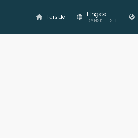
Hingste
Forside
DANSKE LISTE
norri fra Enigh