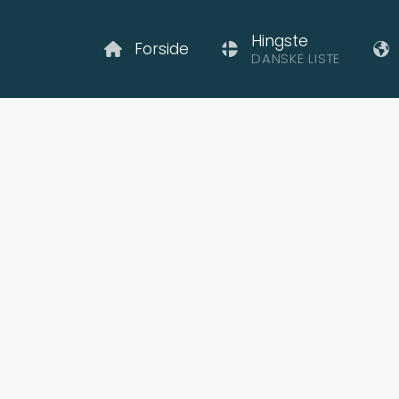
Hingste
Forside
DANSKE LISTE
gi frá Hávarða