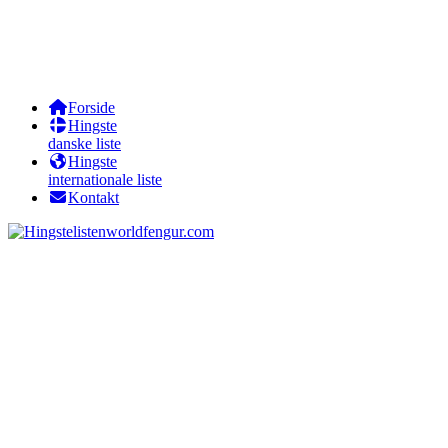
Forside
Hingste
danske liste
Hingste
internationale liste
Kontakt
worldfengur.com
Röskur fra Skjød