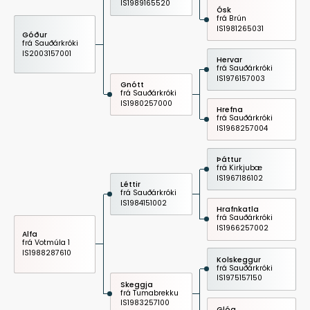
IS1989165520
Ósk
frá Brún
IS1981265031
Góður
frá Sauðárkróki
IS2003157001
Hervar
frá Sauðárkróki
IS1976157003
Gnótt
frá Sauðárkróki
IS1980257000
Hrefna
frá Sauðárkróki
IS1968257004
Þáttur
frá Kirkjubæ
IS1967186102
Léttir
frá Sauðárkróki
IS1984151002
Hrafnkatla
frá Sauðárkróki
IS1966257002
Alfa
frá Votmúla 1
IS1988287610
Kolskeggur
frá Sauðárkróki
IS1975157150
Skeggja
frá Tumabrekku
IS1983257100
Glóa