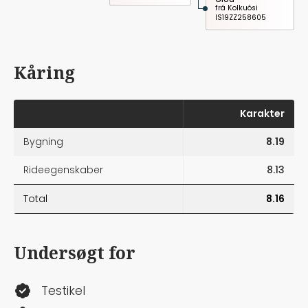
frá Kolkuósi
IS19ZZ258605
Kåring
Karakter
Bygning
8.19
Rideegenskaber
8.13
Total
8.16
Undersøgt for
Testikel