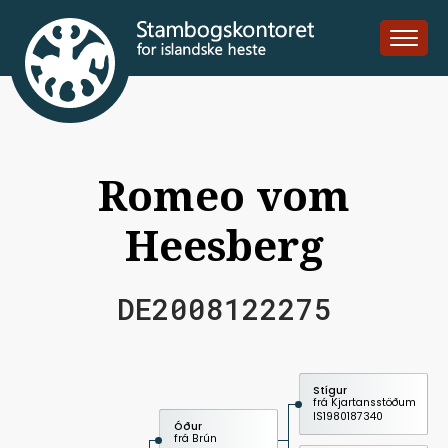
Romeo vom
Heesberg
DE2008122275
Stígur
frá Kjartansstöðum
IS1980187340
Óður
frá Brún