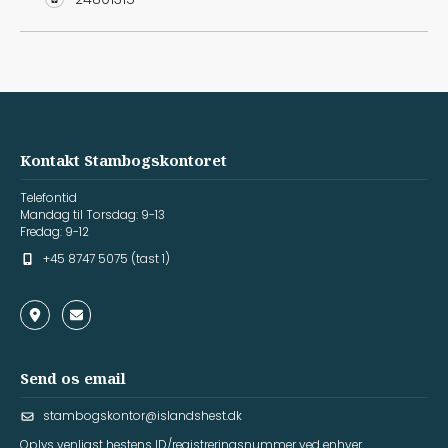
Kontakt Stambogskontoret
Telefontid
Mandag til Torsdag: 9-13
Fredag: 9-12
+45 8747 5075 (tast 1)
Send os email
stambogskontor@islandshest.dk
Oplys venligst hestens ID/registreringsnummer ved enhver