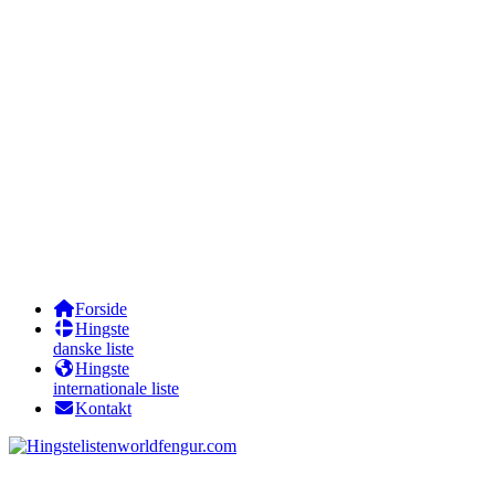
Forside
Hingste
danske liste
Hingste
internationale liste
Kontakt
worldfengur.com