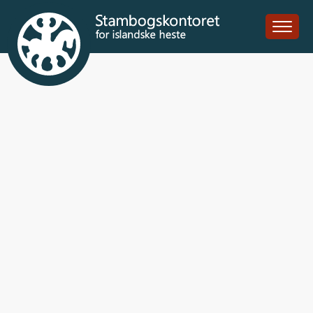
Örvar frá Efri-
Hrepp