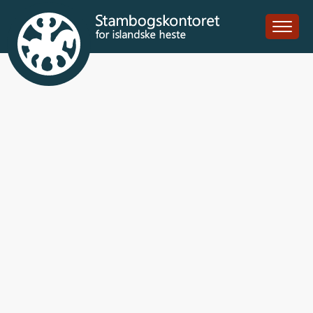
Ólympus fra
Agerholm