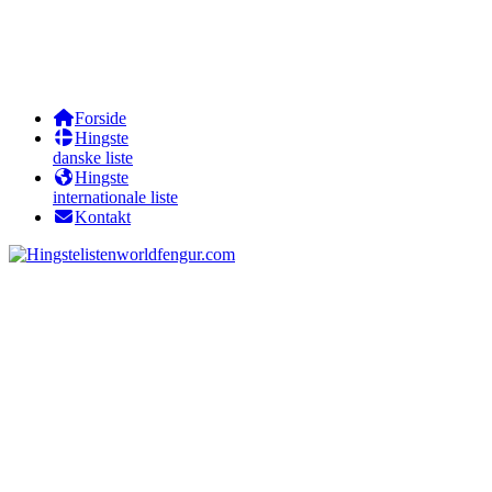
Forside
Hingste
danske liste
Hingste
internationale liste
Kontakt
worldfengur.com
Núpur fra Bendstrup