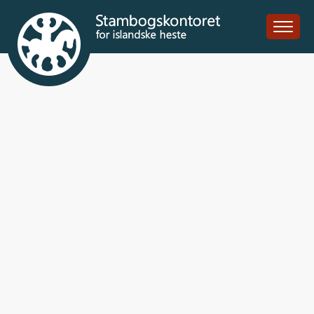
Mói frá
Árbæjarhjáleigu II