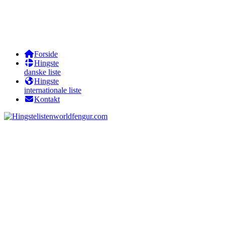
Forside
Hingste
danske liste
Hingste
internationale liste
Kontakt
worldfengur.com
Mímir frá Oddsstöðum I