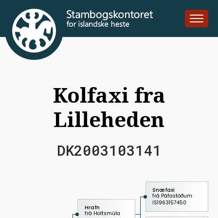
Kolfaxi fra
Lilleheden
DK2003103141
Snæfaxi
frá Páfastöðum
IS1963157450
Hrafn
frá Holtsmúla