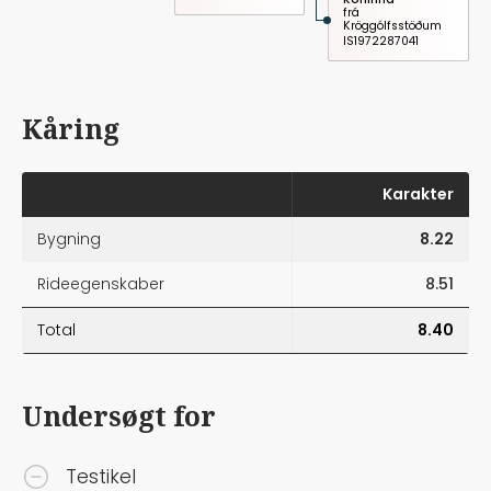
frá
Kröggólfsstöðum
IS1972287041
Kåring
Karakter
Bygning
8.22
Rideegenskaber
8.51
Total
8.40
Undersøgt for
Testikel