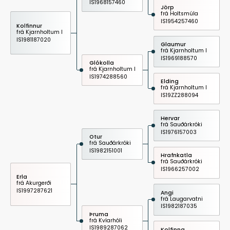
IS1968157460
Jörp
frá Holtsmúla
IS1954257460
Kolfinnur
frá Kjarnholtum I
IS1981187020
Glaumur
frá Kjarnholtum I
IS1969188570
Glókolla
frá Kjarnholtum I
IS1974288560
Elding
frá Kjarnholtum I
IS19ZZ288094
Hervar
frá Sauðárkróki
IS1976157003
Otur
frá Sauðárkróki
IS1982151001
Hrafnkatla
frá Sauðárkróki
IS1966257002
Erla
frá Akurgerði
IS1997287621
Angi
frá Laugarvatni
IS1982187035
Þruma
frá Kvíarhóli
IS1989287062
Kolfinna