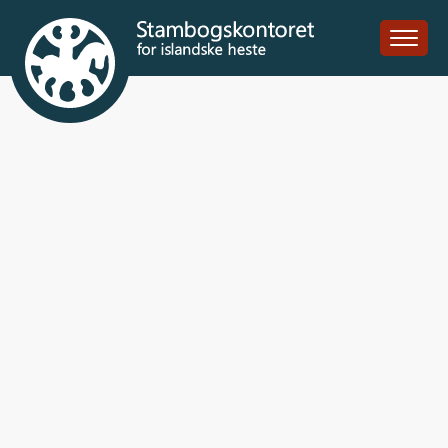
Húni frá
Ragnheiðarstöðum