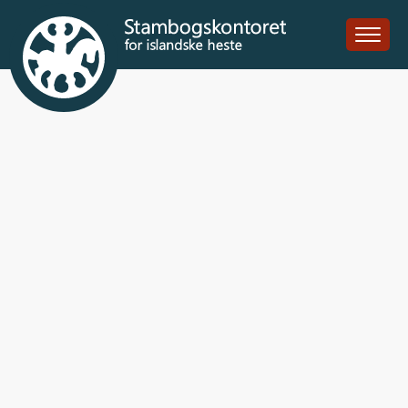
Hápunktur fra
Nord