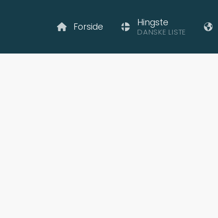
Hingste
Forside
DANSKE LISTE
el fra Tyrevolds